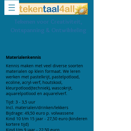
Tekenen voor Creativiteit,
Ontspanning & Ontwikkeling
Materialenkennis
Kennis maken met veel diverse soorten
materialen op klein formaat. We leren
werken met pastelkrijt, pastelpotlood,
ecoline, acryl-verf, houtskool,
kleurpotlood(techniek), wascokrijt,
aquarelpotlood en aquarelverf.
Tijd: 3 - 3,5 uur
Incl. materialen/drinken/lekkers
Bijdrage: 49,50 euro p. volwassene
Kind 10 t/m 15 jaar - 27,50 euro (kinderen
kortere tijd)
Kind t/m 9 jaar - 22,50 euro